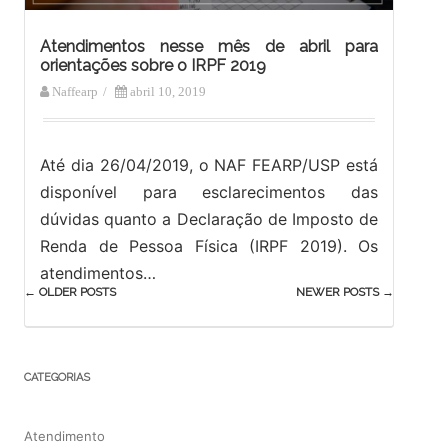
Atendimentos nesse mês de abril para
orientações sobre o IRPF 2019
Naffearp
/
abril 10, 2019
Até dia 26/04/2019, o NAF FEARP/USP está
disponível para esclarecimentos das
dúvidas quanto a Declaração de Imposto de
Renda de Pessoa Física (IRPF 2019). Os
atendimentos…
Post
←
OLDER POSTS
NEWER POSTS
→
navigation
CATEGORIAS
Atendimento