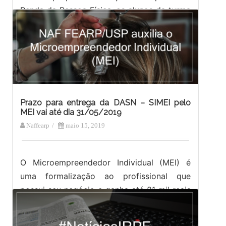
Renda da Pessoa Física, os alunos da turma
de 2019 desenvolveram um trabalho…
Prazo para entrega da DASN – SIMEI pelo
MEI vai até dia 31/05/2019
Naffearp
/
maio 15, 2019
O Microempreendedor Individual (MEI) é
uma formalização ao profissional que
possui seu negócio e ganha até 81 mil reais
no ano. O MEI possui benefícios e…