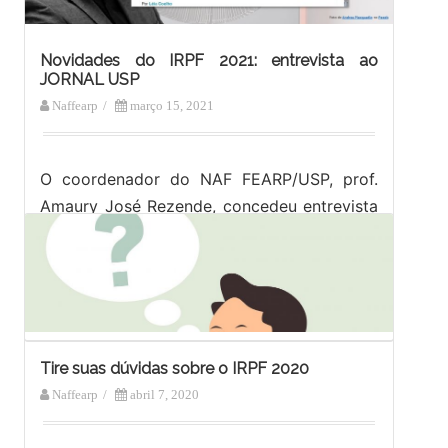
Novidades do IRPF 2021: entrevista ao
JORNAL USP
Naffearp
/
março 15, 2021
O coordenador do NAF FEARP/USP, prof.
Amaury José Rezende, concedeu entrevista
ao JORNAL USP sobre algumas dúvidas
sobre a Declaração do Imposto de Renda
da Pessoa…
Tire suas dúvidas sobre o IRPF 2020
Naffearp
/
abril 7, 2020