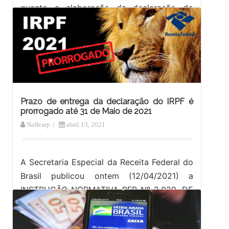
quanto a elaboração da declaração do
Imposto de Renda da Pessoa Física: O…
Prazo de entrega da declaração do IRPF é
prorrogado até 31 de Maio de 2021
Naffearp
/
abril 13, 2021
A Secretaria Especial da Receita Federal do
Brasil publicou ontem (12/04/2021) a
INSTRUÇÃO NORMATIVA RFB Nº 2.020, DE
9 DE ABRIL DE 2021 em que determina…