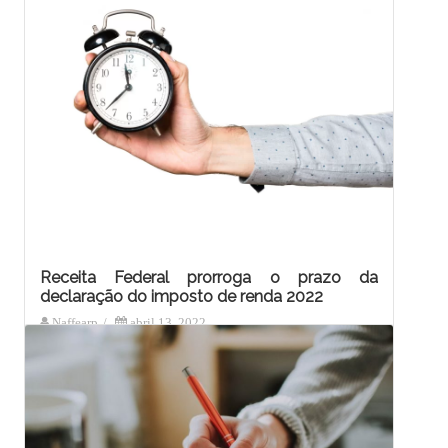
cursos de ciências contábeis são
capacitados e supervisionados para
esclarecer suas…
Receita Federal prorroga o prazo da
declaração do imposto de renda 2022
Naffearp
/
abril 13, 2022
A Receita Federal prorroga para 31 de maio
de 2022 o prazo de entrega da Declaração