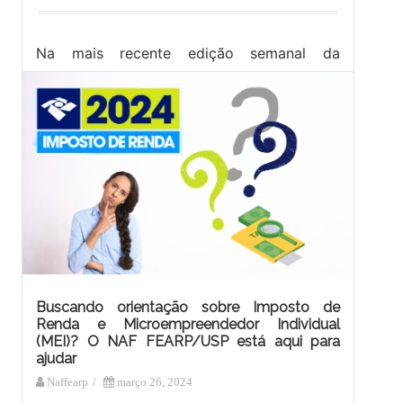
Na mais recente edição semanal da
REVISTA REVIDE (edição 1.208 de
05/04/2024), a matéria intitulada “HORA DE
DECLARAR” destacou o papel do NAF
FEARP/USP. O Prof.…
Buscando orientação sobre Imposto de
Renda e Microempreendedor Individual
(MEI)? O NAF FEARP/USP está aqui para
ajudar
Naffearp
/
março 26, 2024