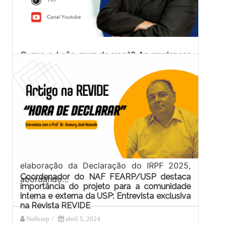
O que o Leão quer de você? As mudanças
no IRPF 2025. Participe do evento online do
NAF FEARP USP!
Naffearp
/
março 28, 2025
No dia 01/04, às 19h, teremos a palestra do
Prof. Alexandre Benassi, que apresentará
orientações técnicas essenciais para a
elaboração da Declaração do IRPF 2025,
Coordenador do NAF FEARP/USP destaca
abordando…
importância do projeto para a comunidade
interna e externa da USP: Entrevista exclusiva
na Revista REVIDE
Naffearp
/
abril 5, 2024