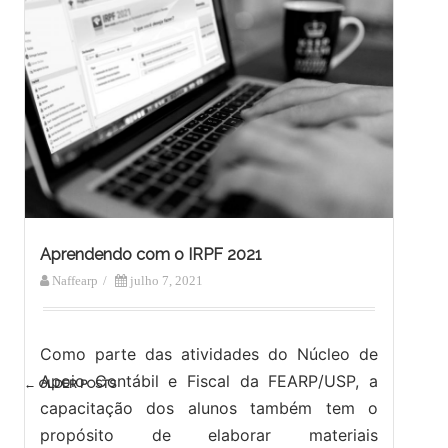
Aprendendo com o IRPF 2021
Naffearp
/
julho 7, 2021
Como parte das atividades do Núcleo de
Post
Apoio Contábil e Fiscal da FEARP/USP, a
←
OLDER POSTS
navigation
capacitação dos alunos também tem o
propósito de elaborar materiais