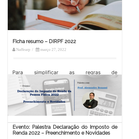
de Ajuste Anual do Imposto sobre a Renda
das Pessoas…
Ficha resumo – DIRPF 2022
Naffearp
/
março 27, 2022
Para simplificar as regras de
obrigatoriedade e novidades na Declaração
do Imposto de Renda – DIRPF de 2022,
desenvolvemos essa ficha resumo para
você, contribuinte, consultar…
Evento: Palestra Declaração do Imposto de
Renda 2022 – Preenchimento e Novidades