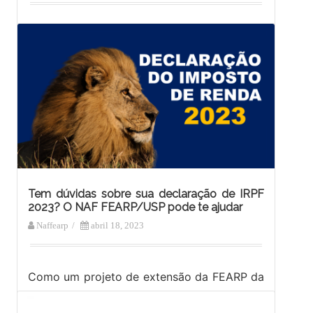
Atendimento Aberto em 2024 pelo NAF
FEARP/USP: Orientação gratuita sobre
Imposto de Renda e MEI. Não substituímos
serviços da Receita Federal nem
contadores. Objetivo é educar e orientar.
Tem dúvidas sobre sua declaração de IRPF
2023? O NAF FEARP/USP pode te ajudar
Naffearp
/
abril 18, 2023
Como um projeto de extensão da FEARP da
Universidade de São Paulo, os alunos dos